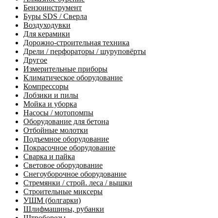
Бензоинструмент
Буры SDS / Сверла
Воздуходувки
Для керамики
Дорожно-строительная техника
Дрели / перфораторы / шуруповёрты
Другое
Измерительные приборы
Климатическое оборудование
Компрессоры
Лобзики и пилы
Мойка и уборка
Насосы / мотопомпы
Оборудование для бетона
Отбойные молотки
Подъемное оборудование
Покрасочное оборудование
Сварка и пайка
Световое оборудование
Снегоуборочное оборудование
Стремянки / строй. леса / вышки
Строительные миксеры
УШМ (болгарки)
Шлифмашины, рубанки
Штроборезы