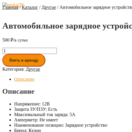
Перейти
Перейти
Главная
/
Каталог
/
Другое
/
Автомобильное зарядное устройств
к
к
навигации
содержимому
Автомобильное зарядное устройс
500
₽
Количество
товара
Взять в аренду
Автомобильное
зарядное
Категория:
Другое
устройство
Кулон
Описание
106
Описание
Напряжение: 12В
Защита ЗУ/ПЗУ: Есть
Максимальный ток заряда: 5А
Амперметр: Не имеет
Наименование позиции: Зарядное устройство
Бренд: Кулон