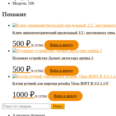
Модель: 106
Похожие
Ключ динамометрический предельный 1/2 / щелчкового типа
500
₽
Взять в аренду
Пусковое устройство Даджет автостарт optima 2
500
₽
Взять в аренду
Клупп ручной для нарезки резьбы Virax BSPT R 1/2-1.1/4″
1000
₽
Взять в аренду
Искать:
Поиск
Алмазное бурение