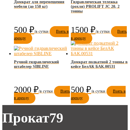
Домкрат для перемещения
Гидравлическая тележка
мебели (до 150 кг)
(рохля) PROLIFT JC 20, 2
тонны
500
₽
1500
₽
Взять в
Взять
аренду
в аренду
Ручной гидравлический
Домкрат подкатной 2 тонны в
штабелер SIBLINE
кейсе БелАК БАК.00531
2000
₽
500
₽
Взять
Взять в
в аренду
аренду
Прокат79