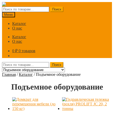
Перейти
Перейти
к
к
Искать:
Поиск
навигации
содержимому
Меню
Каталог
О нас
Каталог
О нас
0
₽
0 товаров
Искать:
Поиск
Главная
/
Каталог
/
Подъемное оборудование
Подъемное оборудование