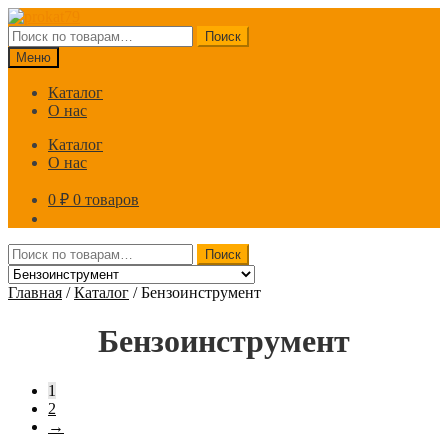
Перейти
Перейти
к
к
Искать:
Поиск
навигации
содержимому
Меню
Каталог
О нас
Каталог
О нас
0
₽
0 товаров
Искать:
Поиск
Главная
/
Каталог
/
Бензоинструмент
Бензоинструмент
1
2
→