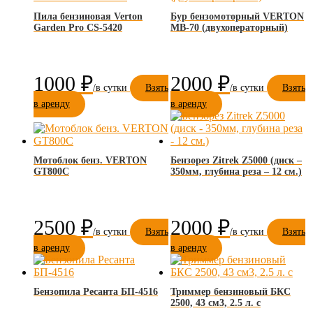
Пила бензиновая Verton
Бур бензомоторный VERTON
Garden Pro CS-5420
МВ-70 (двухоператорный)
1000
₽
2000
₽
Взять
Взять
в аренду
в аренду
Мотоблок бенз. VERTON
Бензорез Zitrek Z5000 (диск –
GT800C
350мм, глубина реза – 12 см.)
2500
₽
2000
₽
Взять
Взять
в аренду
в аренду
Бензопила Ресанта БП-4516
Триммер бензиновый БКС
2500, 43 см3, 2.5 л. с