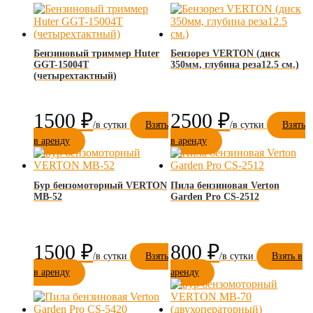
Бензиновый триммер Huter
Бензорез VERTON (диск
GGT-15004Т
350мм, глубина реза12.5 см.)
(четырехтактный)
1500
₽
2500
₽
Взять
Взять
в аренду
в аренду
Бур бензомоторный VERTON
Пила бензиновая Verton
МВ-52
Garden Pro CS-2512
1500
₽
800
₽
Взять
Взять в
в аренду
аренду