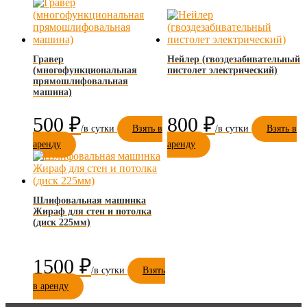
Гравер
Нейлер (гвоздезабивательный
(многофункциональная
пистолет электрический)
прямошлифовальная
машина)
500
₽
800
₽
Взять в
Взять в
аренду
аренду
Шлифовальная машинка
Жираф для стен и потолка
(диск 225мм)
1500
₽
Взять
в аренду