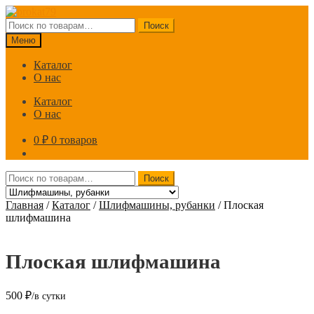
Перейти
Перейти
к
к
Искать:
Поиск
навигации
содержимому
Меню
Каталог
О нас
Каталог
О нас
0
₽
0 товаров
Искать:
Поиск
Главная
/
Каталог
/
Шлифмашины, рубанки
/
Плоская
шлифмашина
Плоская шлифмашина
500
₽