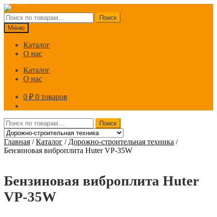
Перейти
Перейти
к
к
Искать:
Поиск
навигации
содержимому
Меню
Каталог
О нас
Каталог
О нас
0
₽
0 товаров
Искать:
Поиск
Главная
/
Каталог
/
Дорожно-строительная техника
/
Бензиновая виброплита Huter VP-35W
Бензиновая виброплита Huter
VP-35W